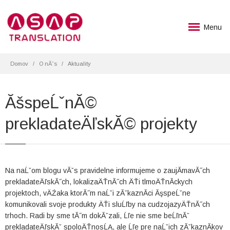
Menu
Domov
O nĂˇs
Aktuality
ĂšspeĹˇnĂ©
prekladateÄľskĂ© projekty
Na naĹˇom blogu vĂˇs pravidelne informujeme o zaujĂ­mavĂ˝ch
prekladateÄľskĂ˝ch, lokalizaÄŤnĂ˝ch ÄŤi tlmoÄŤnĂ­ckych
projektoch, vÄŹaka ktorĂ˝m naĹˇi zĂˇkaznĂ­ci ĂşspeĹˇne
komunikovali svoje produkty ÄŤi sluĹľby na cudzojazyÄŤnĂ˝ch
trhoch. Radi by sme tĂ˝m dokĂˇzali, Ĺľe nie sme beĹľnĂˇ
prekladateÄľskĂˇ spoloÄŤnosĹĄ, ale Ĺľe pre naĹˇich zĂˇkaznĂ­kov