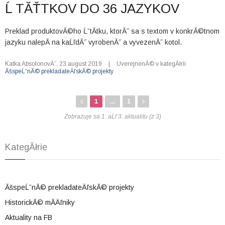
Ĺ TĂŤTKOV DO 36 JAZYKOV
Preklad produktovĂ©ho ĹˇtĂ­tku, ktorĂ˝ sa s textom v konkrĂ©tnom
jazyku nalepĂ­ na kaĹľdĂ˝ vyrobenĂ˝ a vyvezenĂ˝ kotol.
Katka AbsolonovĂˇ
,
23.august 2019
|
UverejnenĂ© v kategĂłrii
ĂšspeĹˇnĂ© prekladateÄľskĂ© projekty
1
...
1
Zobrazuje sa 1. aĹľ 3. aktualitu (z 3)
KategĂłrie
ĂšspeĹˇnĂ© prekladateÄľskĂ© projekty
HistorickĂ© mĂ­Äľniky
Aktuality na FB