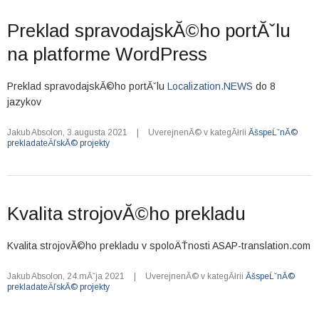
Preklad spravodajskĂ©ho portĂˇlu
na platforme WordPress
Preklad spravodajskĂ©ho portĂˇlu
Localization.NEWS
do 8
jazykov
Jakub Absolon
,
3.augusta 2021
|
UverejnenĂ© v kategĂłrii
ĂšspeĹˇnĂ©
prekladateÄľskĂ© projekty
Kvalita strojovĂ©ho prekladu
Kvalita strojovĂ©ho prekladu v spoloÄŤnosti ASAP-translation.com
Jakub Absolon
,
24.mĂˇja 2021
|
UverejnenĂ© v kategĂłrii
ĂšspeĹˇnĂ©
prekladateÄľskĂ© projekty