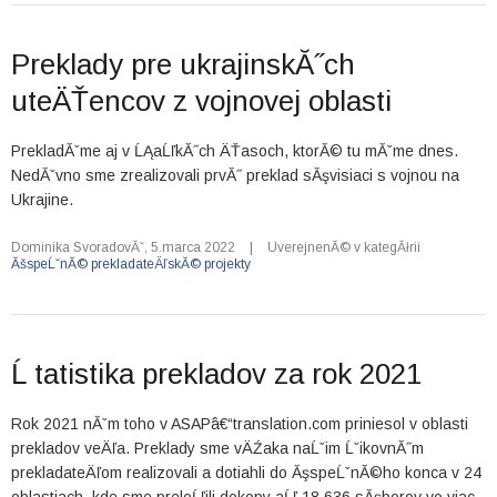
Preklady pre ukrajinskĂ˝ch
uteÄŤencov z vojnovej oblasti
PrekladĂˇme aj v ĹĄaĹľkĂ˝ch ÄŤasoch, ktorĂ© tu mĂˇme dnes.
NedĂˇvno sme zrealizovali prvĂ˝ preklad sĂşvisiaci s vojnou na
Ukrajine.
Dominika SvoradovĂˇ
,
5.marca 2022
|
UverejnenĂ© v kategĂłrii
ĂšspeĹˇnĂ© prekladateÄľskĂ© projekty
Ĺ tatistika prekladov za rok 2021
Rok 2021 nĂˇm toho v ASAPâ€“translation.com priniesol v oblasti
prekladov veÄľa. Preklady sme vÄŹaka naĹˇim ĹˇikovnĂ˝m
prekladateÄľom realizovali a dotiahli do ĂşspeĹˇnĂ©ho konca v 24