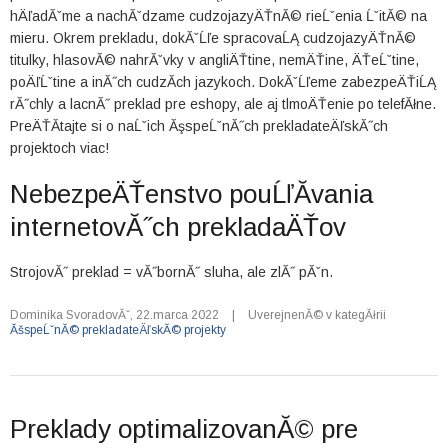
hÄľadĂˇme a nachĂˇdzame cudzojazyÄŤnĂ© rieĹˇenia ĹˇitĂ© na
mieru. Okrem prekladu, dokĂˇĹľe spracovaĹĄ cudzojazyÄŤnĂ©
titulky, hlasovĂ© nahrĂˇvky v angliÄŤtine, nemÄŤine, ÄŤeĹˇtine,
poÄľĹˇtine a inĂ˝ch cudzĂ­ch jazykoch. DokĂˇĹľeme zabezpeÄŤiĹĄ
rĂ˝chly a lacnĂ˝ preklad pre eshopy, ale aj tlmoÄŤenie po telefĂłne.
PreÄŤĂ­tajte si o naĹˇich ĂşspeĹˇnĂ˝ch prekladateÄľskĂ˝ch
projektoch viac!
NebezpeÄŤenstvo pouĹľĂ­vania
internetovĂ˝ch prekladaÄŤov
StrojovĂ˝ preklad = vĂ˝bornĂ˝ sluha, ale zlĂ˝ pĂˇn.
Dominika SvoradovĂˇ
,
22.marca 2022
|
UverejnenĂ© v kategĂłrii
ĂšspeĹˇnĂ© prekladateÄľskĂ© projekty
Preklady optimalizovanĂ© pre