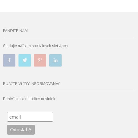
FANDITE NĂM
Sledujte nĂˇs na sociĂˇlnych sieĹĄach
BUÄŽTE VĹ˝DY INFORMOVANĂť
PrihlĂˇste sa na odber noviniek