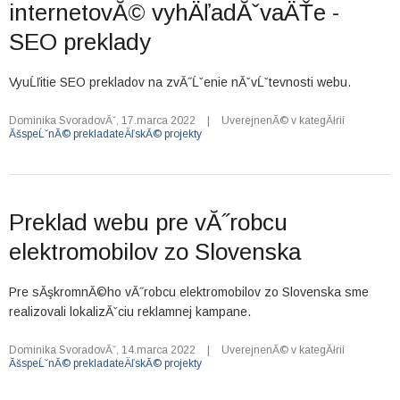
internetovĂ© vyhÄľadĂˇvaÄŤe -
SEO preklady
VyuĹľitie SEO prekladov na zvĂ˝Ĺˇenie nĂˇvĹˇtevnosti webu.
Dominika SvoradovĂˇ
,
17.marca 2022
|
UverejnenĂ© v kategĂłrii
ĂšspeĹˇnĂ© prekladateÄľskĂ© projekty
Preklad webu pre vĂ˝robcu
elektromobilov zo Slovenska
Pre sĂşkromnĂ©ho vĂ˝robcu elektromobilov zo Slovenska sme
realizovali lokalizĂˇciu reklamnej kampane.
Dominika SvoradovĂˇ
,
14.marca 2022
|
UverejnenĂ© v kategĂłrii
ĂšspeĹˇnĂ© prekladateÄľskĂ© projekty