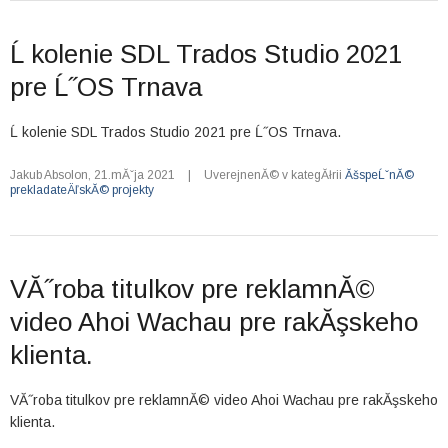
Ĺ kolenie SDL Trados Studio 2021
pre Ĺ˝OS Trnava
Ĺ kolenie SDL Trados Studio 2021 pre Ĺ˝OS Trnava.
Jakub Absolon
,
21.mĂˇja 2021
|
UverejnenĂ© v kategĂłrii
ĂšspeĹˇnĂ©
prekladateÄľskĂ© projekty
VĂ˝roba titulkov pre reklamnĂ©
video Ahoi Wachau pre rakĂşskeho
klienta.
VĂ˝roba titulkov pre reklamnĂ© video Ahoi Wachau pre rakĂşskeho
klienta.