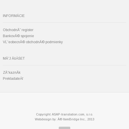
INFORMĂCIE
ObchodnĂ˝ register
BankovĂ© spojenie
VĹˇeobecnĂ© obchodnĂ© podmienky
MĂ”J ĂšÄŚET
ZĂˇkaznĂ­k
PrekladateÄľ
Copyright: ASAP-translation.com, s.r.o.
Webdesign by: Â© ItemBridge Inc., 2013