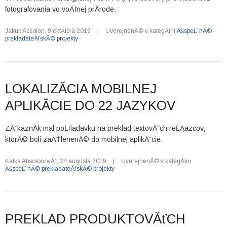
fotografovania vo voÄľnej prĂ­rode.
Jakub Absolon
,
9.oktĂłbra 2019
|
UverejnenĂ© v kategĂłrii
ĂšspeĹˇnĂ©
prekladateÄľskĂ© projekty
LOKALIZĂCIA MOBILNEJ
APLIKĂCIE DO 22 JAZYKOV
ZĂˇkaznĂ­k mal poĹľiadavku na preklad textovĂ˝ch reĹĄazcov,
ktorĂ© boli zaÄŤlenenĂ© do mobilnej aplikĂˇcie.
Katka AbsolonovĂˇ
,
24.augusta 2019
|
UverejnenĂ© v kategĂłrii
ĂšspeĹˇnĂ© prekladateÄľskĂ© projekty
PREKLAD PRODUKTOVĂťCH