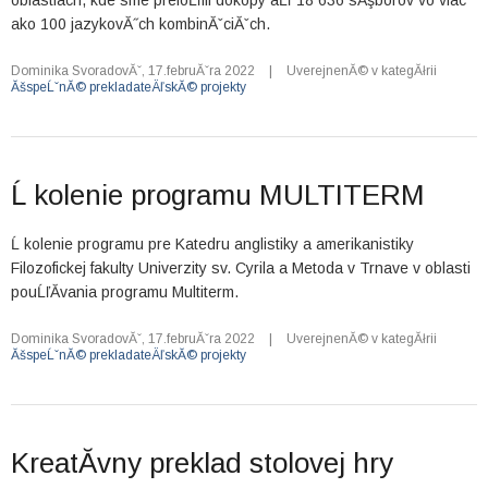
oblastiach, kde sme preloĹľili dokopy aĹľ 18 636 sĂşborov vo viac
ako 100 jazykovĂ˝ch kombinĂˇciĂˇch.
Dominika SvoradovĂˇ
,
17.februĂˇra 2022
|
UverejnenĂ© v kategĂłrii
ĂšspeĹˇnĂ© prekladateÄľskĂ© projekty
Ĺ kolenie programu MULTITERM
Ĺ kolenie programu pre Katedru anglistiky a amerikanistiky
Filozofickej fakulty Univerzity sv. Cyrila a Metoda v Trnave v oblasti
pouĹľĂ­vania programu Multiterm.
Dominika SvoradovĂˇ
,
17.februĂˇra 2022
|
UverejnenĂ© v kategĂłrii
ĂšspeĹˇnĂ© prekladateÄľskĂ© projekty
KreatĂ­vny preklad stolovej hry