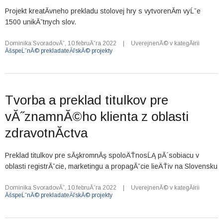
Projekt kreatĂ­vneho prekladu stolovej hry s vytvorenĂ­m vyĹˇe
1500 unikĂˇtnych slov.
Dominika SvoradovĂˇ
,
10.februĂˇra 2022
|
UverejnenĂ© v kategĂłrii
ĂšspeĹˇnĂ© prekladateÄľskĂ© projekty
Tvorba a preklad titulkov pre
vĂ˝znamnĂ©ho klienta z oblasti
zdravotnĂ­ctva
Preklad titulkov pre sĂşkromnĂş spoloÄŤnosĹĄ pĂ´sobiacu v
oblasti registrĂˇcie, marketingu a propagĂˇcie lieÄŤiv na Slovensku
Dominika SvoradovĂˇ
,
10.februĂˇra 2022
|
UverejnenĂ© v kategĂłrii
ĂšspeĹˇnĂ© prekladateÄľskĂ© projekty