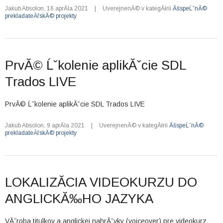
Jakub Absolon
,
16.aprĂ­la 2021
|
UverejnenĂ© v kategĂłrii
ĂšspeĹˇnĂ©
prekladateÄľskĂ© projekty
PrvĂ© Ĺˇkolenie aplikĂˇcie SDL
Trados LIVE
PrvĂ© Ĺˇkolenie aplikĂˇcie SDL Trados LIVE
Jakub Absolon
,
9.aprĂ­la 2021
|
UverejnenĂ© v kategĂłrii
ĂšspeĹˇnĂ©
prekladateÄľskĂ© projekty
LOKALIZĂCIA VIDEOKURZU DO
ANGLICKĂ‰HO JAZYKA
VĂ˝roba titulkov a anglickej nahrĂˇvky (voiceover) pre videokurz